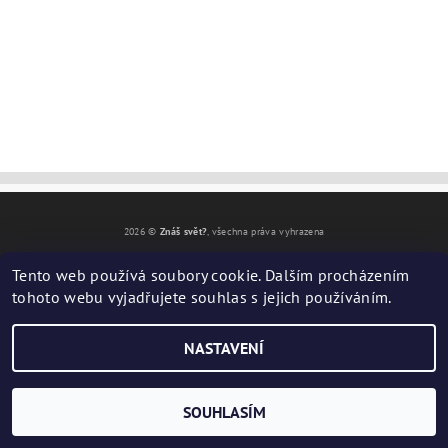
2026 ©
Znáš svět?
, všechna práva vyhrazena
Vytvořil Shoptet
Tento web používá soubory cookie. Dalším procházením
tohoto webu vyjadřujete souhlas s jejich používáním.
NASTAVENÍ
SOUHLASÍM