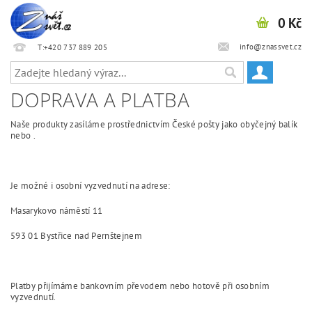
0 Kč
info@znassvet.cz
T:+420 737 889 205
DOPRAVA A PLATBA
Naše produkty zasíláme prostřednictvím České pošty jako obyčejný balík
nebo .
Je možné i osobní vyzvednutí na adrese:
Masarykovo náměstí 11
593 01 Bystřice nad Pernštejnem
Platby přijímáme bankovním převodem nebo hotově při osobním
vyzvednutí.