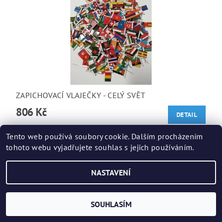
ZAPICHOVACÍ VLAJEČKY - CELÝ SVĚT
806 Kč
DETAIL
Tento web používá soubory cookie. Dalším procházením
tohoto webu vyjadřujete souhlas s jejich používáním.
2026 ©
Znáš svět?
, všechna práva vyhrazena
NASTAVENÍ
Vytvořil Shoptet
SOUHLASÍM