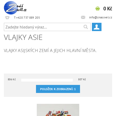
0 Kč
info@znassvet.cz
T:+420 737 889 205
VLAJKY ASIE
VLAJKY ASIJSKÝCH ZEMÍ A JEJICH HLAVNÍ MĚSTA.
806
Kč
807
Kč
POLOŽEK K ZOBRAZENÍ:
1