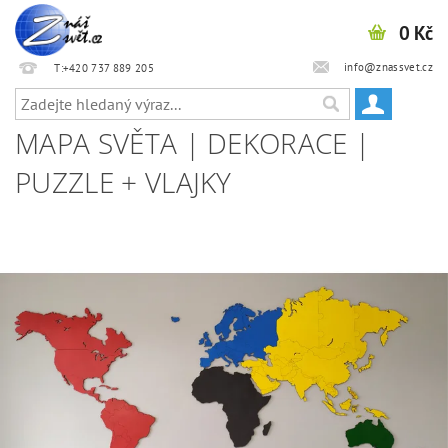
0 Kč
info@znassvet.cz
T:+420 737 889 205
MAPA SVĚTA | DEKORACE |
PUZZLE + VLAJKY