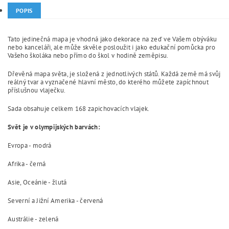
POPIS
Tato jedinečná mapa je vhodná jako dekorace na zeď ve Vašem obýváku
nebo kanceláři, ale může skvěle posloužit i jako edukační pomůcka pro
Vašeho školáka nebo přímo do škol v hodině zeměpisu.
Dřevěná mapa světa, je složená z jednotlivých států. Každá země má svůj
reálný tvar a vyznačené hlavní město, do kterého můžete zapíchnout
příslušnou vlaječku.
Sada obsahuje celkem 168 zapichovacích vlajek.
Svět je
v olympijských barvách:
Evropa - modrá
Afrika - černá
Asie, Oceánie - žlutá
Severní a Jižní Amerika - červená
Austrálie - zelená